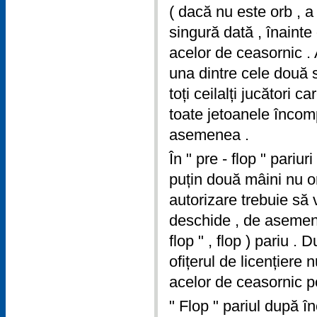
( dacă nu este orb , a 
singură dată , înainte 
acelor de ceasornic . 
una dintre cele două s
toți ceilalți jucători 
toate jetoanele încompl
asemenea .
În " pre - flop " pariu
puțin două mâini nu or
autorizare trebuie să 
deschide , de asemene
flop " , flop ) pariu .
ofițerul de licențiere 
acelor de ceasornic pe
" Flop " pariul după în