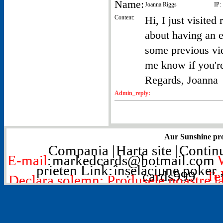
Name:
Joanna Riggs
IP:
Content:
Hi, I just visite
about having an 
some previous vi
me know if you're
Regards, Joanna
Admin_reply:
Aur Sunshine pro
Compania
|
Harta site
|
Contin
E-mail
:
markedcards@hotmail.com
prieten Link:
înșelăciune poker
cards999
Tel
Declara solemn: Produsele noastre lasa
divertisment, nu