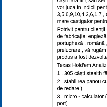
căști fără fir ( sau se
vor juca în indicii pe
3,5,8,9,10,4,2,6,1,7 , 
mare castigator pentru
Potrivit pentru clienți
de fabricație: engleză
portugheză , română , 
prelucrare , vă rugăm
produs a fost dezvolt
Texas Hold'em Analizo
1 . 305 căști stealth fă
2 . stabilirea panou c
de redare )
3 . micro - calculato
port)