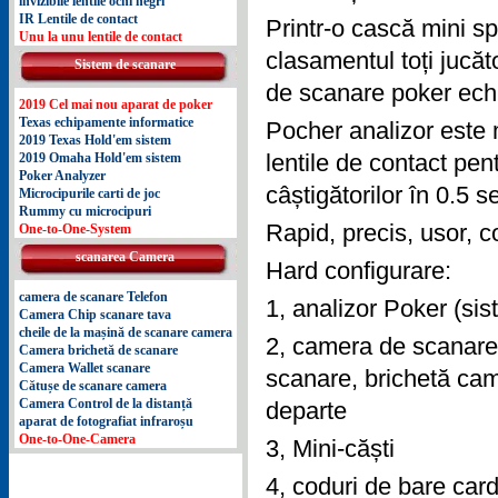
invizibile lentile ochi negri
IR Lentile de contact
Printr-o cască mini sp
Unu la unu lentile de contact
clasamentul toți jucăt
Sistem de scanare
de scanare poker echi
2019 Cel mai nou aparat de poker
Texas echipamente informatice
Pocher analizor este 
2019 Texas Hold'em sistem
2019 Omaha Hold'em sistem
lentile de contact pent
Poker Analyzer
câștigătorilor în 0.5 
Microcipurile carti de joc
Rummy cu microcipuri
Rapid, precis, usor, c
One-to-One-System
scanarea Camera
Hard configurare:
camera de scanare Telefon
1, analizor Poker (si
Camera Chip scanare tava
cheile de la mașină de scanare camera
2, camera de scanare 
Camera brichetă de scanare
Camera Wallet scanare
scanare, brichetă ca
Cătușe de scanare camera
Camera Control de la distanță
departe
aparat de fotografiat infraroșu
One-to-One-Camera
3, Mini-căști
4, coduri de bare car