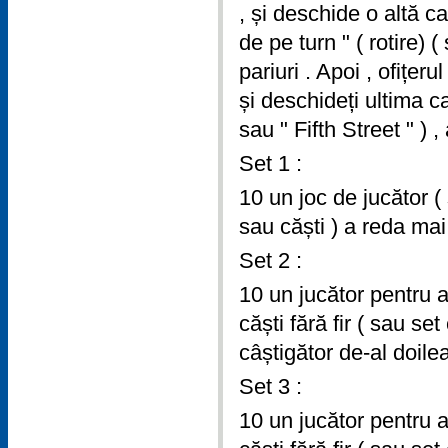
, și deschide o altă 
de pe turn " ( rotire) 
pariuri . Apoi , ofițer
și deschideți ultima c
sau " Fifth Street " ) 
Set 1 :
10 un joc de jucător ( s
sau căști ) a reda mai
Set 2 :
10 un jucător pentru a 
căști fără fir ( sau se
câștigător de-al doilea
Set 3 :
10 un jucător pentru a 