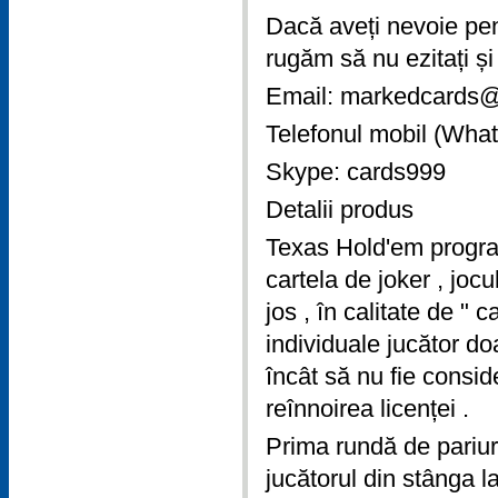
Dacă aveți nevoie pen
rugăm să nu ezitați și 
Email: markedcards
Telefonul mobil (Wh
Skype: cards999
Detalii produs
Texas Hold'em program 
cartela de joker , jocu
jos , în calitate de " c
individuale jucător doa
încât să nu fie consi
reînnoirea licenței .
Prima rundă de pariuri 
jucătorul din stânga l