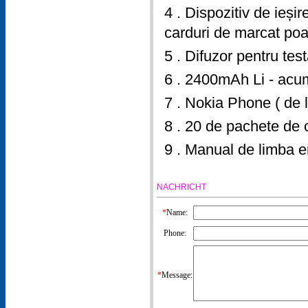
4 . Dispozitiv de ieșir
carduri de marcat poate
5 . Difuzor pentru tes
6 . 2400mAh Li - acumu
7 . Nokia Phone ( de 
8 . 20 de pachete de ca
9 . Manual de limba en
NACHRICHT
*
Name:
Phone:
*
Message: