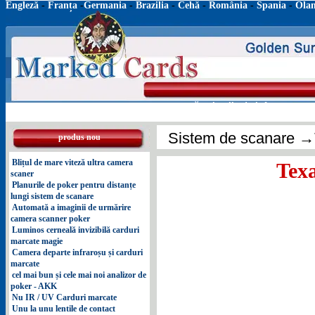
Engleză
-
Franța
-
Germania
-
Brazilia
-
Cehă
-
România
-
Spania
-
Ola
acasă
lentile de infraroșu
m
Sistem de scanare
→T
produs nou
Blițul de mare viteză ultra camera
Texa
scaner
Planurile de poker pentru distanțe
lungi sistem de scanare
Automată a imaginii de urmărire
camera scanner poker
Luminos cerneală invizibilă carduri
marcate magie
Camera departe infraroșu și carduri
marcate
cel mai bun și cele mai noi analizor de
poker - AKK
Nu IR / UV Carduri marcate
Unu la unu lentile de contact