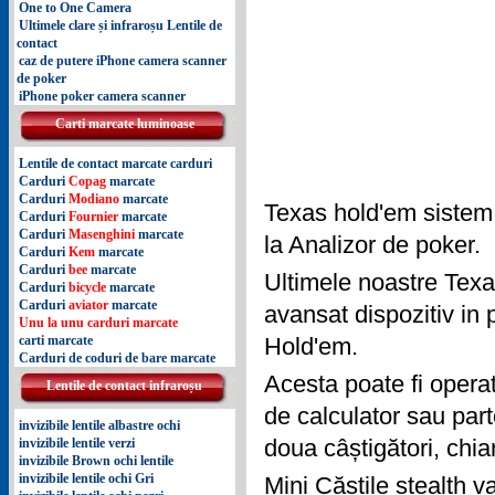
One to One Camera
Ultimele clare și infraroșu Lentile de
contact
caz de putere iPhone camera scanner
de poker
iPhone poker camera scanner
Carti marcate luminoase
Lentile de contact marcate carduri
Carduri
Copag
marcate
Carduri
Modiano
marcate
Texas hold'em sistem 
Carduri
Fournier
marcate
Carduri
Masenghini
marcate
la Analizor de poker.
Carduri
Kem
marcate
Carduri
bee
marcate
Ultimele noastre Tex
Carduri
bicycle
marcate
Carduri
aviator
marcate
avansat dispozitiv in 
Unu la unu carduri marcate
carti marcate
Hold'em.
Carduri de coduri de bare marcate
Acesta poate fi opera
Lentile de contact infraroșu
de calculator sau part
invizibile lentile albastre ochi
invizibile lentile verzi
doua câștigători, chiar
invizibile Brown ochi lentile
invizibile lentile ochi Gri
Mini Căștile stealth 