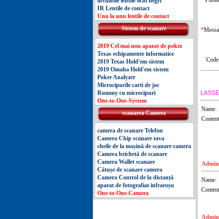
invizibile lentile ochi negri
IR Lentile de contact
Unu la unu lentile de contact
Sistem de scanare
*
Messa
2019 Cel mai nou aparat de poker
Texas echipamente informatice
Code
2019 Texas Hold'em sistem
2019 Omaha Hold'em sistem
Poker Analyzer
Microcipurile carti de joc
LASSE
Rummy cu microcipuri
One-to-One-System
Name:
scanarea Camera
Content
camera de scanare Telefon
Camera Chip scanare tava
cheile de la mașină de scanare camera
Camera brichetă de scanare
Camera Wallet scanare
Admin_
Cătușe de scanare camera
Camera Control de la distanță
Name:
aparat de fotografiat infraroșu
Content
One-to-One-Camera
Admin_