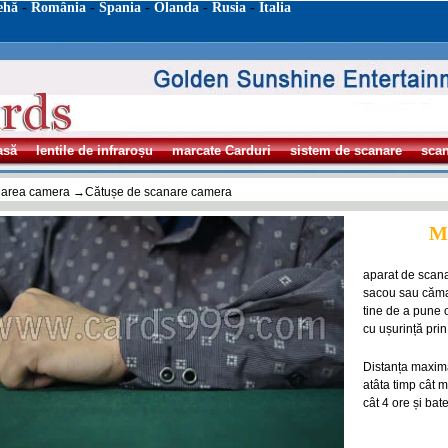
ehă
-
România
-
Spania
-
Olanda
-
Rusia
-
Italia
asă
lentile de infraroșu
marcate Carduri
sistem de scanare
sca
area camera
→Cătușe de scanare camera
Ma
aparat de scanar
sacou sau cămaș
tine de a pune o
cu ușurință pri
Distanța maximă
atâta timp cât 
cât 4 ore și bate