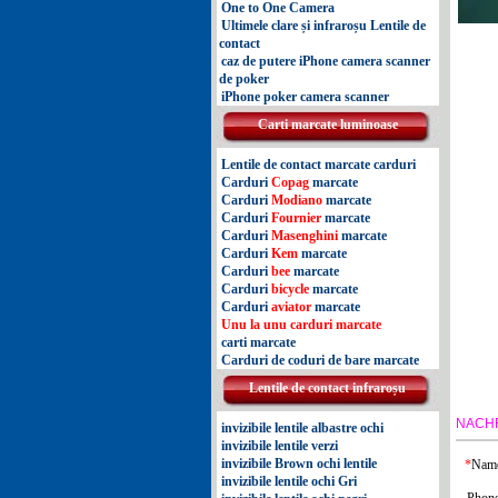
One to One Camera
Ultimele clare și infraroșu Lentile de
contact
caz de putere iPhone camera scanner
de poker
iPhone poker camera scanner
Carti marcate luminoase
Lentile de contact marcate carduri
Carduri
Copag
marcate
Carduri
Modiano
marcate
Carduri
Fournier
marcate
Carduri
Masenghini
marcate
Carduri
Kem
marcate
Carduri
bee
marcate
Carduri
bicycle
marcate
Carduri
aviator
marcate
Unu la unu carduri marcate
carti marcate
Carduri de coduri de bare marcate
Lentile de contact infraroșu
NACH
invizibile lentile albastre ochi
invizibile lentile verzi
invizibile Brown ochi lentile
*
Nam
invizibile lentile ochi Gri
Phone