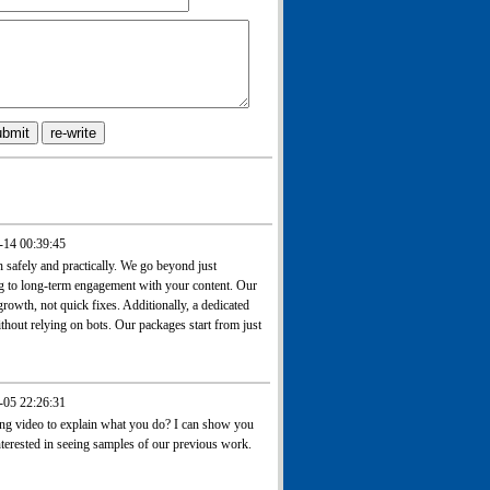
-14 00:39:45
safely and practically. We go beyond just
ng to long-term engagement with your content. Our
owth, not quick fixes. Additionally, a dedicated
ithout relying on bots. Our packages start from just
-05 22:26:31
ing video to explain what you do? I can show you
terested in seeing samples of our previous work.