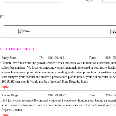
ge:
:
N SIE EINE NACHRICHT
Emily Jones
IP:
196.199.40.21
Time:
2024-05
:
Hi there, We run a YouTube growth service, which increases your number of subscribers both 
subscriber numbers. We focus on attracting viewers genuinely interested in your niche, leadi
approach leverages optimization, community building, and content promotion for sustainable gr
team analyzes your channel and creates a personalized plan to unlock your full potential, all w
$60 (USD) per month. Would this be of interest? Kind Regards, Emily
reply:
Joanna Riggs
IP:
196.199.40.77
Time:
2024-05
:
Hi, I just visited ro.cards999.com and wondered if you'd ever thought about having an engag
some previous videos we've done if you want me to send some over. Let me know if you're in
Regards, Joanna
reply: