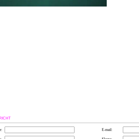
RICHT
e:
E-mail:
:
Skype: