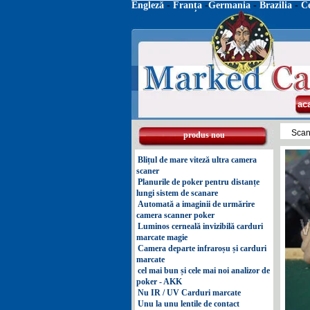
Engleză
-
Franța
-
Germania
-
Brazilia
-
C
ac
Scan
produs nou
Blițul de mare viteză ultra camera
scaner
Planurile de poker pentru distanțe
lungi sistem de scanare
Automată a imaginii de urmărire
camera scanner poker
Luminos cerneală invizibilă carduri
marcate magie
Camera departe infraroșu și carduri
marcate
cel mai bun și cele mai noi analizor de
poker - AKK
Nu IR / UV Carduri marcate
Unu la unu lentile de contact