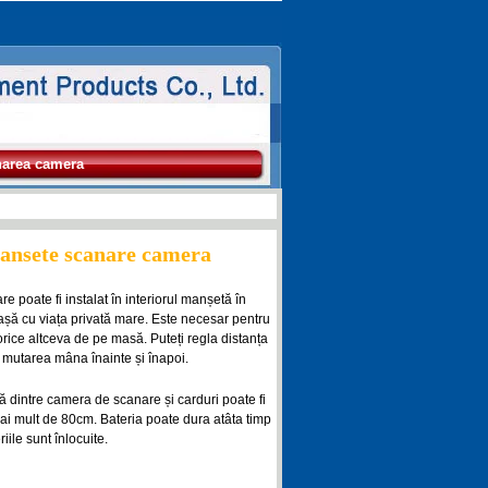
narea camera
nsete scanare camera
e poate fi instalat în interiorul manșetă în
ă cu viața privată mare. Este necesar pentru
rice altceva de pe masă. Puteți regla distanța
n mutarea mâna înainte și înapoi.
 dintre camera de scanare și carduri poate fi
mai mult de 80cm. Bateria poate dura atâta timp
riile sunt înlocuite.