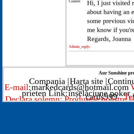
Content:
Hi, I just visite
about having an 
some previous vi
me know if you're
Regards, Joanna
Admin_reply:
Aur Sunshine pro
Compania
|
Harta site
|
Contin
E-mail
:
markedcards@hotmail.com
prieten Link:
înșelăciune poker
cards999
Tel
Declara solemn: Produsele noastre lasa
divertisment, nu