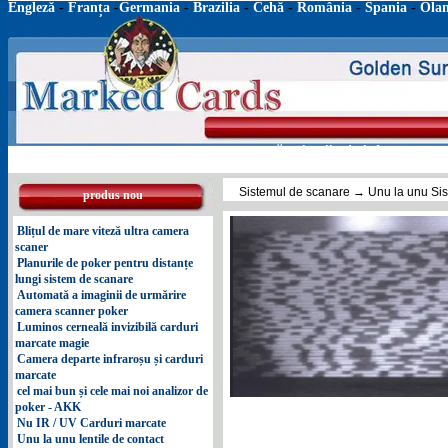
Engleză
-
Franța
-
Germania
-
Brazilia
-
Cehă
-
România
-
Spania
-
Ola
acasă
lentile de infraroșu
m
Sistemul de scanare
→ Unu la unu Sis
produs nou
Blițul de mare viteză ultra camera
scaner
Planurile de poker pentru distanțe
lungi sistem de scanare
Automată a imaginii de urmărire
camera scanner poker
Luminos cerneală invizibilă carduri
marcate magie
Camera departe infraroșu și carduri
marcate
cel mai bun și cele mai noi analizor de
poker - AKK
Nu IR / UV Carduri marcate
Unu la unu lentile de contact