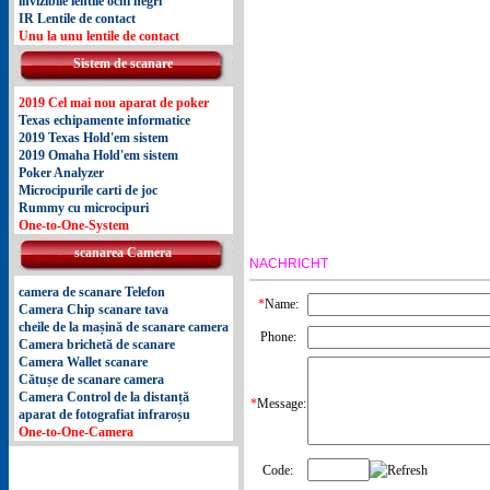
invizibile lentile ochi negri
IR Lentile de contact
Unu la unu lentile de contact
Sistem de scanare
2019 Cel mai nou aparat de poker
Texas echipamente informatice
2019 Texas Hold'em sistem
2019 Omaha Hold'em sistem
Poker Analyzer
Microcipurile carti de joc
Rummy cu microcipuri
One-to-One-System
scanarea Camera
NACHRICHT
camera de scanare Telefon
*
Name:
Camera Chip scanare tava
cheile de la mașină de scanare camera
Phone:
Camera brichetă de scanare
Camera Wallet scanare
Cătușe de scanare camera
Camera Control de la distanță
*
Message:
aparat de fotografiat infraroșu
One-to-One-Camera
Code: