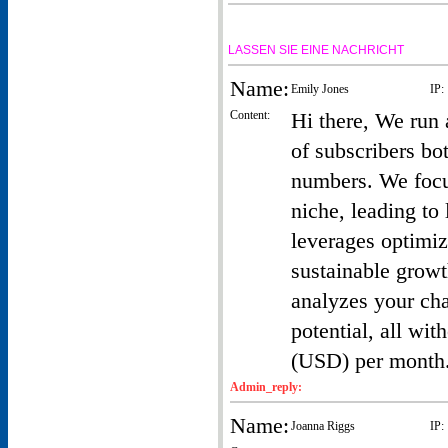
LASSEN SIE EINE NACHRICHT
Name:
Emily Jones
IP:
Content:
Hi there, We run
of subscribers bo
numbers. We focus
niche, leading to
leverages optimiz
sustainable growt
analyzes your cha
potential, all wit
(USD) per month.
Admin_reply:
Name:
Joanna Riggs
IP: