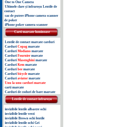
One to One Camera
Ultimele clare și infraroșu Lentile de
contact
caz de putere iPhone camera scanner
de poker
iPhone poker camera scanner
Carti marcate luminoase
Lentile de contact marcate carduri
Carduri
Copag
marcate
Carduri
Modiano
marcate
Carduri
Fournier
marcate
Carduri
Masenghini
marcate
Carduri
Kem
marcate
Carduri
bee
marcate
Carduri
bicycle
marcate
Carduri
aviator
marcate
Unu la unu carduri marcate
carti marcate
Carduri de coduri de bare marcate
Lentile de contact infraroșu
invizibile lentile albastre ochi
invizibile lentile verzi
invizibile Brown ochi lentile
invizibile lentile ochi Gri